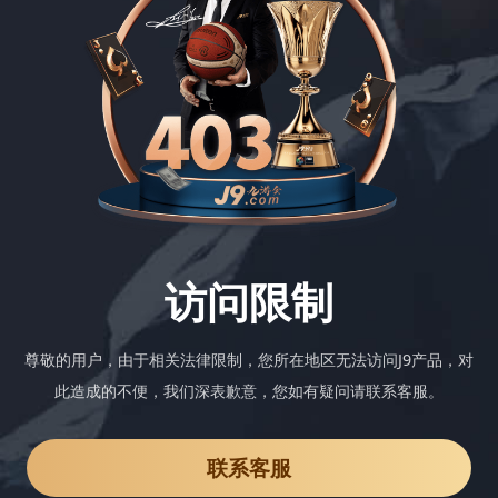
访问限制
尊敬的用户，由于相关法律限制，您所在地区无法访问J9产品，对
此造成的不便，我们深表歉意，您如有疑问请联系客服。
联系客服