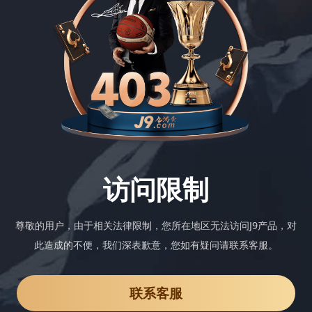
访问限制
尊敬的用户，由于相关法律限制，您所在地区无法访问J9产品，对
此造成的不便，我们深表歉意，您如有疑问请联系客服。
联系客服