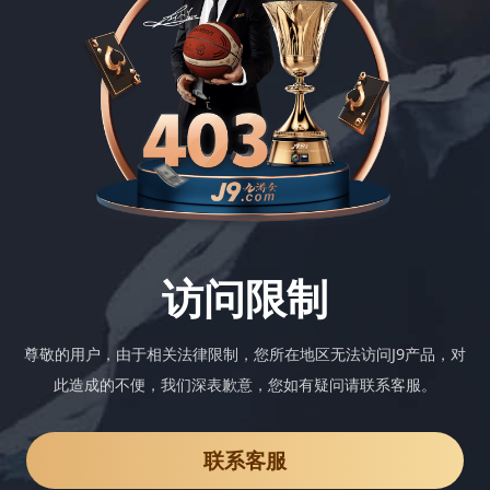
访问限制
尊敬的用户，由于相关法律限制，您所在地区无法访问J9产品，对
此造成的不便，我们深表歉意，您如有疑问请联系客服。
联系客服