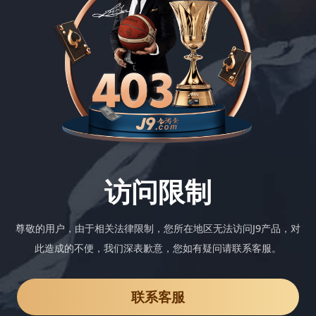
访问限制
尊敬的用户，由于相关法律限制，您所在地区无法访问J9产品，对
此造成的不便，我们深表歉意，您如有疑问请联系客服。
联系客服